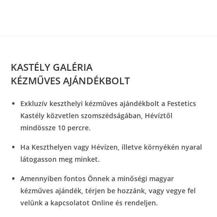
Skip
to
content
KASTÉLY GALÉRIA
KÉZMŰVES AJÁNDÉKBOLT
Exkluzív keszthelyi kézműves ajándékbolt a Festetics
Kastély közvetlen szomszédságában, Hévíztől
mindössze 10 percre.
Ha Keszthelyen vagy Hévízen, illetve környékén nyaral
látogasson meg minket.
Amennyiben fontos Önnek a minőségi magyar
kézműves ajándék, térjen be hozzánk, vagy vegye fel
velünk a kapcsolatot Online és rendeljen.