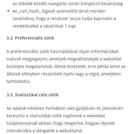
az oldalak közötti navigálás során böngésző bezárásáig
wc_cart_hash_ Egyedi azonosítót társít minden
vásárlóhoz, hogy a rendszer össze tudja kapcsolni a
rendeléseket a vásárlóval 1 nap
3.2. Preferenciális sütik
A preferenciális sütik használatával olyan információkat
tudunk megjegyezni, amelyek megváltoztatják a weboldal
bizonyos magatartását, illetve kinézetét, erre példa lehet az
általad előnyben részesített nyelv vagy a régió, amelyben
tartózkodsz.
3.3. Statisztikai célú sütik
Az adatok névtelen formában való gyűjtésén és jelentésén
keresztül a statisztikai sütik segítenek a weboldal
tulajdonosának abban, hogy megértse, hogyan lépnek
interakcióba a látogatók a weboldallal.