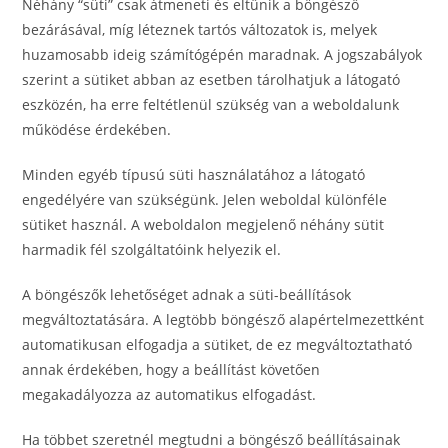
Néhány “süti” csak átmeneti és eltűnik a böngésző
bezárásával, míg léteznek tartós változatok is, melyek
huzamosabb ideig számítógépén maradnak. A jogszabályok
szerint a sütiket abban az esetben tárolhatjuk a látogató
eszközén, ha erre feltétlenül szükség van a weboldalunk
működése érdekében.
Minden egyéb típusú süti használatához a látogató
engedélyére van szükségünk. Jelen weboldal különféle
sütiket használ. A weboldalon megjelenő néhány sütit
harmadik fél szolgáltatóink helyezik el.
A böngészők lehetőséget adnak a süti-beállítások
megváltoztatására. A legtöbb böngésző alapértelmezettként
automatikusan elfogadja a sütiket, de ez megváltoztatható
annak érdekében, hogy a beállítást követően
megakadályozza az automatikus elfogadást.
Ha többet szeretnél megtudni a böngésző beállításainak