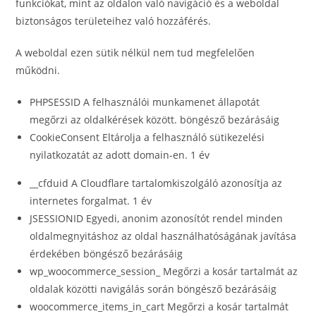
funkciókat, mint az oldalon való navigáció és a weboldal
biztonságos területeihez való hozzáférés.
A weboldal ezen sütik nélkül nem tud megfelelően
működni.
PHPSESSID A felhasználói munkamenet állapotát
megőrzi az oldalkérések között. böngésző bezárásáig
CookieConsent Eltárolja a felhasználó sütikezelési
nyilatkozatát az adott domain-en. 1 év
__cfduid A Cloudflare tartalomkiszolgáló azonosítja az
internetes forgalmat. 1 év
JSESSIONID Egyedi, anonim azonosítót rendel minden
oldalmegnyitáshoz az oldal használhatóságának javítása
érdekében böngésző bezárásáig
wp_woocommerce_session_ Megőrzi a kosár tartalmát az
oldalak közötti navigálás során böngésző bezárásáig
woocommerce_items_in_cart Megőrzi a kosár tartalmát