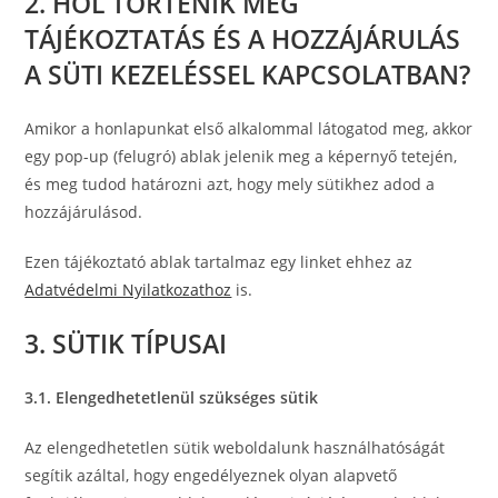
2. HOL TÖRTÉNIK MEG
TÁJÉKOZTATÁS ÉS A HOZZÁJÁRULÁS
A SÜTI KEZELÉSSEL KAPCSOLATBAN?
Amikor a honlapunkat első alkalommal látogatod meg, akkor
egy pop-up (felugró) ablak jelenik meg a képernyő tetején,
és meg tudod határozni azt, hogy mely sütikhez adod a
hozzájárulásod.
Ezen tájékoztató ablak tartalmaz egy linket ehhez az
Adatvédelmi Nyilatkozathoz
is.
3. SÜTIK TÍPUSAI
3.1. Elengedhetetlenül szükséges sütik
Az elengedhetetlen sütik weboldalunk használhatóságát
segítik azáltal, hogy engedélyeznek olyan alapvető